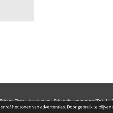
 Erkend
Fiscaal Accountant
- Erkenningsnummer: ITAA
11.
en/of het tonen van advertenties. Door gebruik te blijven