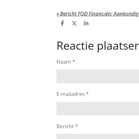
«
Bericht FOD Financiën: Aankondig
D
D
S
e
e
h
l
e
a
Reactie plaatse
e
l
r
n
e
Naam *
E-mailadres *
Bericht *