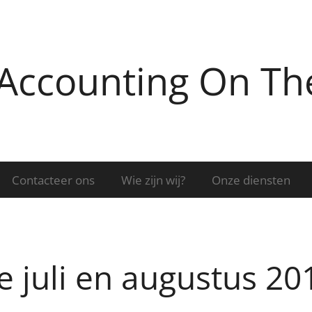
Accounting On Th
Contacteer ons
Wie zijn wij?
Onze diensten
 juli en augustus 201