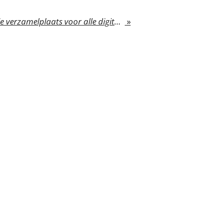
eBox: de nieuwe centrale verzamelplaats voor alle digitale overheidsdocumenten
»