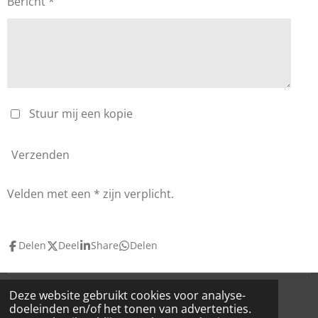
Bericht *
Stuur mij een kopie
Verzenden
Velden met een * zijn verplicht.
Delen
Deel
Share
Delen
Deze website gebruikt cookies voor analyse-
© 2025 Accounting On The Road - Erkend
Fiscaal
doeleinden en/of het tonen van advertenties.
Accountant
- Erkenningsnummer: ITAA
11.255.838