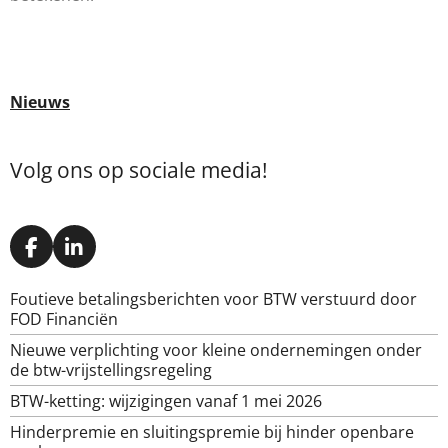
Nieuws
Volg ons op sociale media!
F
L
a
i
c
n
Foutieve betalingsberichten voor BTW verstuurd door
e
k
FOD Financiën
b
e
o
d
Nieuwe verplichting voor kleine ondernemingen onder
o
I
de btw-vrijstellingsregeling
k
n
BTW-ketting: wijzigingen vanaf 1 mei 2026
Hinderpremie en sluitingspremie bij hinder openbare