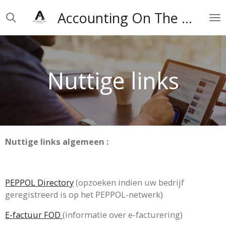
Ga
Accounting On The Road
direct
naar
de
hoofdinhoud
Nuttige links
Nuttige links algemeen :
PEPPOL Directory
(opzoeken indien uw bedrijf
geregistreerd is op het PEPPOL-netwerk)
E-factuur FOD
(informatie over e-facturering)