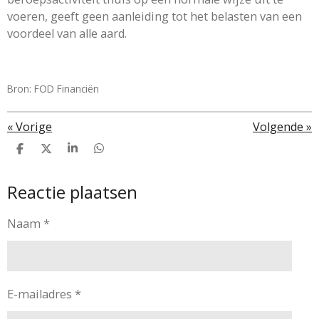
voeren, geeft geen aanleiding tot het belasten van een
voordeel van alle aard.
Bron: FOD Financiën
«
Vorige
Volgende
»
D
D
S
D
e
e
h
e
l
e
a
l
Reactie plaatsen
e
l
r
e
n
e
n
Naam *
E-mailadres *