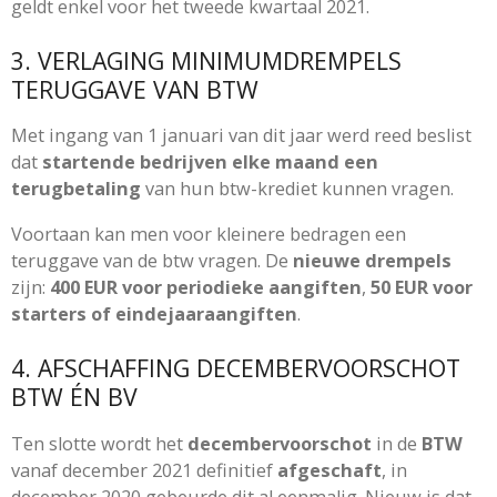
geldt enkel voor het tweede kwartaal 2021.
3. VERLAGING MINIMUMDREMPELS
TERUGGAVE VAN BTW
Met ingang van 1 januari van dit jaar werd reed beslist
dat
startende bedrijven elke maand een
terugbetaling
van hun btw-krediet kunnen vragen.
Voortaan kan men voor kleinere bedragen een
teruggave van de btw vragen. De
nieuwe drempels
zijn:
400 EUR voor periodieke aangiften
,
50 EUR voor
starters of eindejaaraangiften
.
4. AFSCHAFFING DECEMBERVOORSCHOT
BTW ÉN BV
Ten slotte wordt het
decembervoorschot
in de
BTW
vanaf december 2021 definitief
afgeschaft
, in
december 2020 gebeurde dit al eenmalig. Nieuw is dat