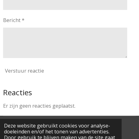
Bericht *
Verstuur reactie
Reacties
Er zijn geen reacties geplaatst.
Deze website gebruikt cookies voor analyse-
© 2025 Accounting On The Road - Erkend
Fiscaal
doeleinden en/of het tonen van advertenties.
Accountant
- Erkenningsnummer: ITAA
11.255.838
Door gebruik te blijven maken van de site gaat