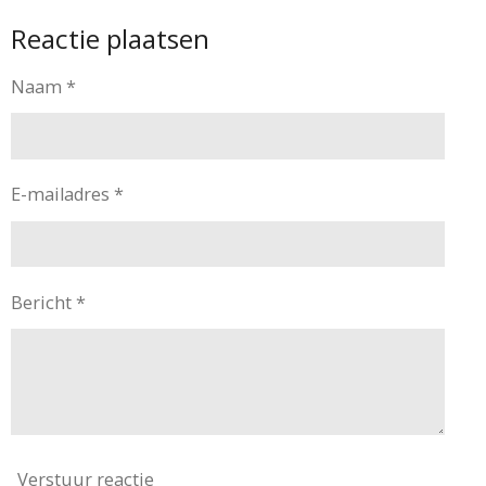
l
e
a
l
Reactie plaatsen
e
l
r
e
n
e
n
Naam *
E-mailadres *
Bericht *
Verstuur reactie