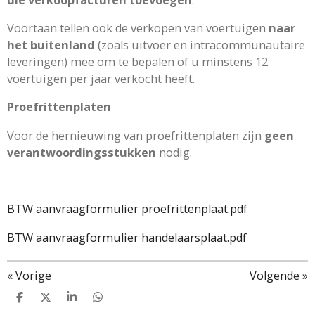
Voortaan tellen ook de verkopen van voertuigen
naar
het buitenland
(zoals uitvoer en intracommunautaire
leveringen) mee om te bepalen of u minstens 12
voertuigen per jaar verkocht heeft.
Proefrittenplaten
Voor de hernieuwing van proefrittenplaten zijn
geen
verantwoordingsstukken
nodig.
BTW aanvraagformulier proefrittenplaat.pdf
BTW aanvraagformulier handelaarsplaat.pdf
«
Vorige
Volgende
»
D
D
S
D
e
e
h
e