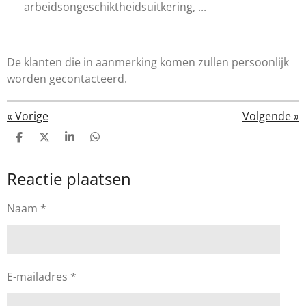
arbeidsongeschiktheidsuitkering, ...
De klanten die in aanmerking komen zullen persoonlijk
worden gecontacteerd.
«
Vorige
Volgende
»
D
D
S
D
e
e
h
e
l
e
a
l
Reactie plaatsen
e
l
r
e
n
e
n
Naam *
E-mailadres *