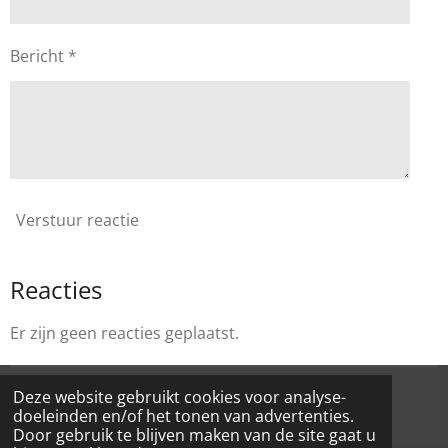
Bericht *
Verstuur reactie
Reacties
Er zijn geen reacties geplaatst.
Deze website gebruikt cookies voor analyse-
© 2025 Accounting On The Road - Erkend
Fiscaal
doeleinden en/of het tonen van advertenties.
Accountant
- Erkenningsnummer: ITAA
11.255.838
Door gebruik te blijven maken van de site gaat u