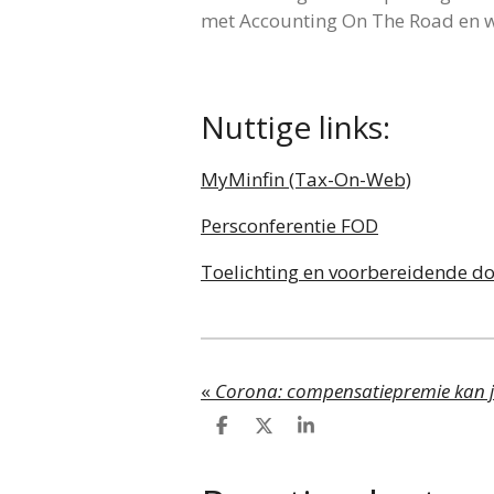
met Accounting On The Road en w
Nuttige links:
MyMinfin (Tax-On-Web)
Persconferentie FOD
Toelichting en voorbereidende 
«
D
D
S
e
e
h
l
e
a
e
l
r