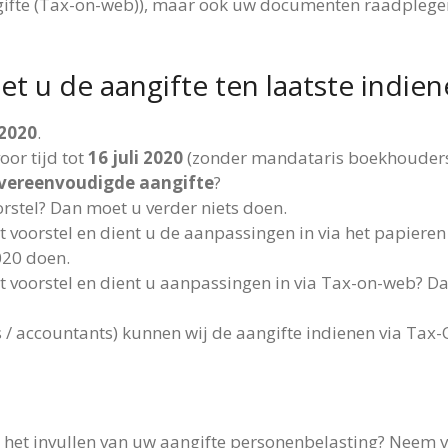
gifte (Tax-on-web)), maar ook uw documenten raadplege
 u de aangifte ten laatste indie
 2020
.
oor tijd tot
16 juli 2020
(zonder mandataris boekhouders
 vereenvoudigde aangifte
?
rstel? Dan moet u verder niets doen.
t voorstel en dient u de aanpassingen in via het papier
2020 doen.
 voorstel en dient u aanpassingen in via Tax-on-web? Dan 
/ accountants) kunnen wij de aangifte indienen via Tax
 het invullen van uw aangifte personenbelasting? Neem vo