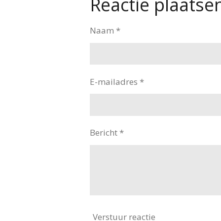
Reactie plaatse
n
e
Naam *
E-mailadres *
Bericht *
Verstuur reactie