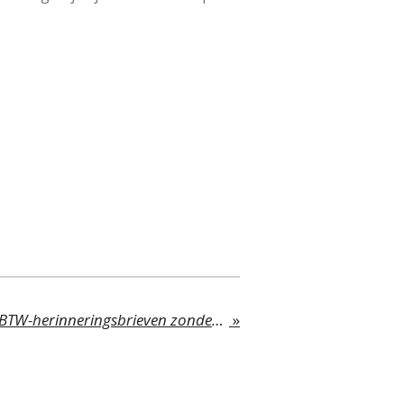
Corona: FOD verstuurt BTW-herinneringsbrieven zonder rekening te houden met de coronamaatregelen
»