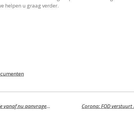
e helpen u graag verder.
documenten
Corona: compensatiepremie kan je vanaf nu aanvragen! - UPDATE 05/05/2020