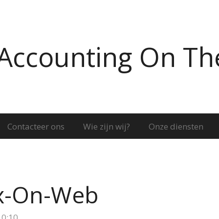
Accounting On Th
Contacteer ons
Wie zijn wij?
Onze diensten
x-On-Web
10:10