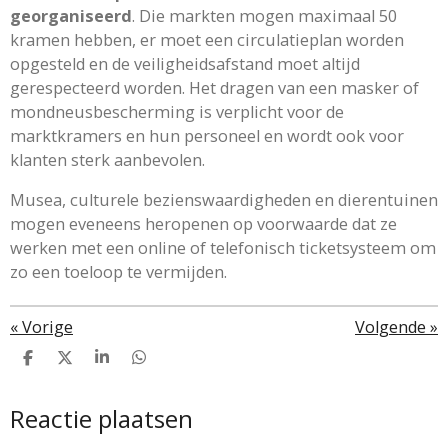
georganiseerd
. Die markten mogen maximaal 50
kramen hebben, er moet een circulatieplan worden
opgesteld en de veiligheidsafstand moet altijd
gerespecteerd worden. Het dragen van een masker of
mondneusbescherming is verplicht voor de
marktkramers en hun personeel en wordt ook voor
klanten sterk aanbevolen.
Musea, culturele bezienswaardigheden en dierentuinen
mogen eveneens heropenen op voorwaarde dat ze
werken met een online of telefonisch ticketsysteem om
zo een toeloop te vermijden.
«
Vorige
Volgende
»
D
D
S
D
e
e
h
e
l
e
a
l
Reactie plaatsen
e
l
r
e
n
e
n