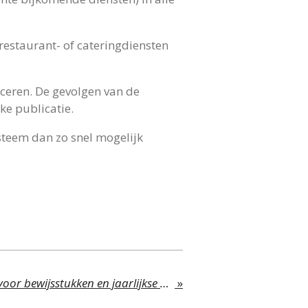
restaurant- of cateringdiensten
ceren. De gevolgen van de
ke publicatie.
teem dan zo snel mogelijk
UBO-register: deadline voor bewijsstukken en jaarlijkse bevestiging
»