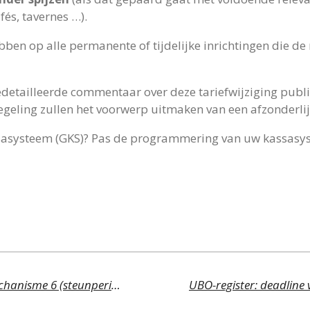
és, tavernes …).
ben op alle permanente of tijdelijke inrichtingen die de 
detailleerde commentaar over deze tariefwijziging publi
regeling zullen het voorwerp uitmaken van een afzonderlij
ssasysteem (GKS)? Pas de programmering van uw kassasys
Corona: Vlaams beschermingsmechanisme 6 (steunperiode 01/03 t.e.m. 31/03/2021) tot en met 15 mei aan te vragen