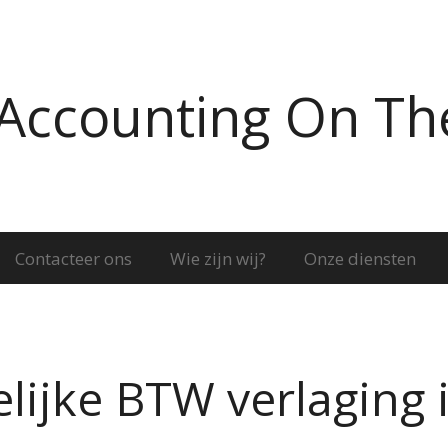
Accounting On Th
Contacteer ons
Wie zijn wij?
Onze diensten
elijke BTW verlaging 