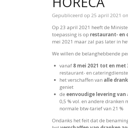
HORECA
Gepubliceerd op 25 april 2021 o
Op 23 april 2021 heeft de Minist
toepassing is op
restaurant- en 
mei 2021 maar zal pas later in h
We willen de belanghebbende pers
vanaf
8 mei 2021 tot en met
restaurant- en cateringdienst
het verschaffen van
alle dran
geniet
de
eenvoudige levering van
0,5 % vol. en andere dranken m
normale btw-tarief van 21 %
Ondanks het feit dat de benaming
het
verschaffen van dranken zo