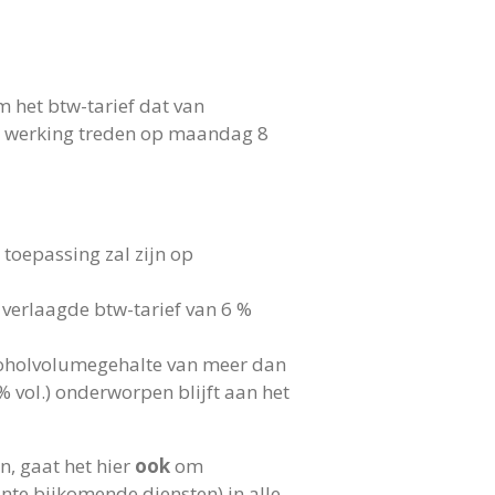
 het btw-tarief dat van
l in werking treden op maandag 8
 toepassing zal zijn op
 verlaagde btw-tarief van 6 %
lcoholvolumegehalte van meer dan
 vol.) onderworpen blijft aan het
, gaat het hier
ook
om
nte bijkomende diensten) in alle