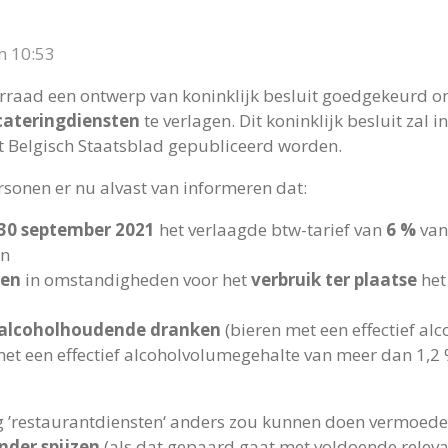
m 10:53
erraad een ontwerp van koninklijk besluit goedgekeurd om
cateringdiensten
te verlagen. Dit koninklijk besluit za
et Belgisch Staatsblad gepubliceerd worden.
onen er nu alvast van informeren dat:
 30 september 2021
het verlaagde btw-tarief van
6 %
van
en
ken
in omstandigheden voor het
verbruik ter plaatse
het
 alcoholhoudende dranken
(bieren met een effectief a
et een effectief alcoholvolumegehalte van meer dan 1,2 %
 ’restaurantdiensten‘ anders zou kunnen doen vermoeden
nder spijzen
(als dat gepaard gaat met voldoende releva