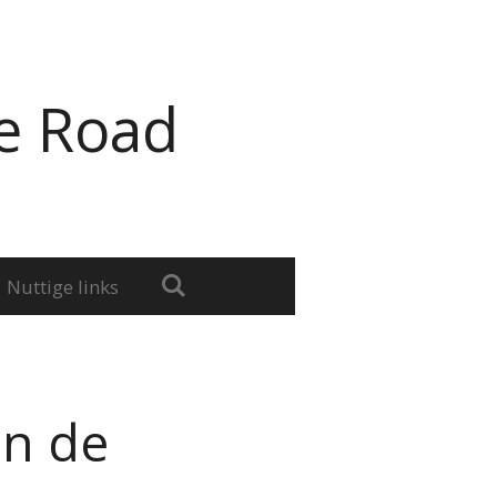
e Road
Nuttige links
in de