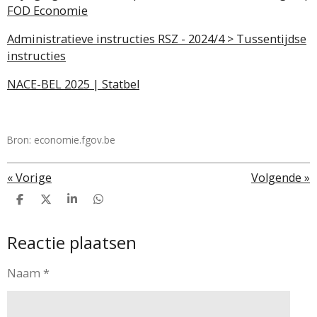
FOD Economie
Administratieve instructies RSZ - 2024/4 > Tussentijdse
instructies
NACE-BEL 2025 | Statbel
Bron: economie.fgov.be
«
Vorige
Volgende
»
D
D
S
D
e
e
h
e
l
e
a
l
Reactie plaatsen
e
l
r
e
n
e
n
Naam *