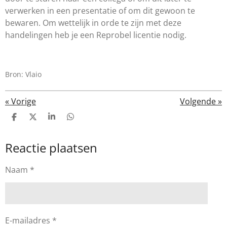
verwerken in een presentatie of om dit gewoon te
bewaren. Om wettelijk in orde te zijn met deze
handelingen heb je een Reprobel licentie nodig.
Bron: Vlaio
«
Vorige
Volgende
»
D
D
S
D
e
e
h
e
l
e
a
l
Reactie plaatsen
e
l
r
e
n
e
n
Naam *
E-mailadres *